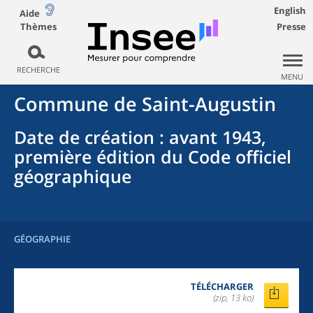
English
Aide
Thèmes
Presse
RECHERCHE
MENU
Commune
de
Saint-Augustin
Date de création
: avant 1943,
première édition du Code officiel
géographique
GÉOGRAPHIE
TÉLÉCHARGER
(zip, 13 ko)