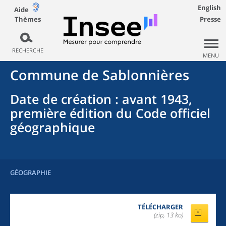
English
Aide
Thèmes
Presse
RECHERCHE
MENU
Commune
de
Sablonnières
Date de création
: avant 1943,
première édition du Code officiel
géographique
GÉOGRAPHIE
TÉLÉCHARGER
(zip, 13 ko)