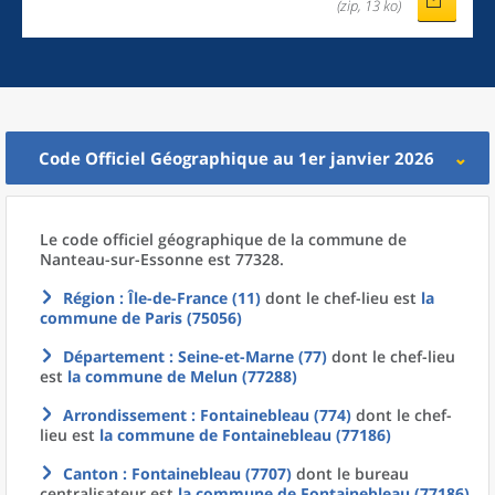
(zip, 13 ko)
Code Officiel Géographique au 1er janvier 2026
Le code officiel géographique
de la
commune
de
Nanteau-sur-Essonne est 77328.
Région
: Île-de-France (11)
dont le chef-lieu est
la
commune
de
Paris (75056)
Département
: Seine-et-Marne (77)
dont le chef-lieu
est
la commune
de
Melun (77288)
Arrondissement
: Fontainebleau (774)
dont le chef-
lieu est
la commune
de
Fontainebleau (77186)
Canton
: Fontainebleau (7707)
dont le bureau
centralisateur est
la commune
de
Fontainebleau (77186)