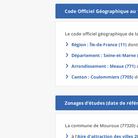
Code Officiel Géographique au 
Le code officiel géographique
de l
Région
: Île-de-France (11)
dont 
Département
: Seine-et-Marne 
Arrondissement
: Meaux (771)
d
Canton
: Coulommiers (7705)
do
Zonages d’études (date de référ
La commune
de
Mouroux (77320) a
à l'
Aire d'attraction des villes 