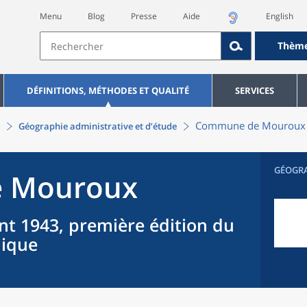
Menu
Blog
Presse
Aide
English
Thèm
DÉFINITIONS, MÉTHODES ET QUALITÉ
SERVICES
Commune
de
Mouroux
Géographie administrative et d’étude
GÉOGR
e
Mouroux
nt 1943, première édition du
hique