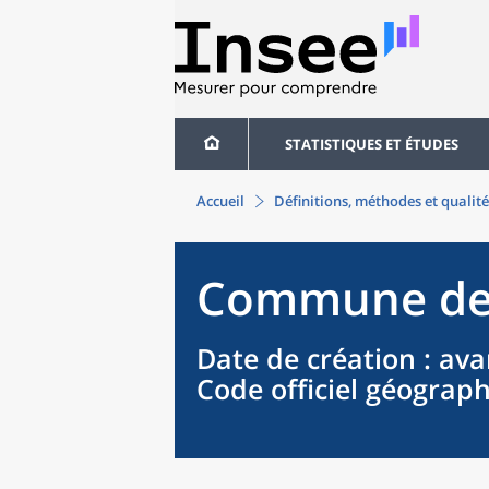
STATISTIQUES ET ÉTUDES
Accueil
Définitions, méthodes et qualité
Commune
d
Date de création
: ava
Code officiel géograp