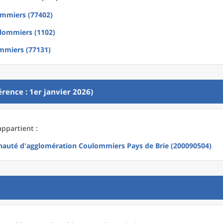
mmiers (77402)
lommiers (1102)
mmiers (77131)
rence : 1er janvier 2026)
ppartient :
uté d'agglomération Coulommiers Pays de Brie (200090504)