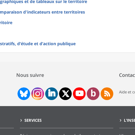
raphiques et de tableaux sur le territoire
mparaison d'indicateurs entre territoires
ritoire
tratifs, d’étude et d’action publique
Nous suivre
Contac
Aide et 
SERVICES
L'INS