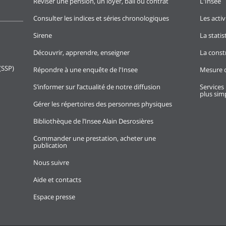
Réviser une pension, un loyer, bail ou contrat
L'Insee
Consulter les indices et séries chronologiques
Les activ
Sirene
La stati
Découvrir, apprendre, enseigner
La const
(SSP)
Répondre à une enquête de l'Insee
Mesure d
S’informer sur l’actualité de notre diffusion
Services 
plus simp
Gérer les répertoires des personnes physiques
Bibliothèque de l’Insee Alain Desrosières
Commander une prestation, acheter une
publication
Nous suivre
Aide et contacts
Espace presse