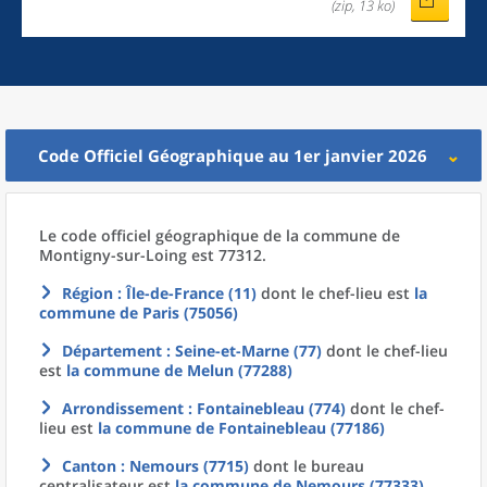
(zip, 13 ko)
Code Officiel Géographique au 1er janvier 2026
Le code officiel géographique
de la
commune
de
Montigny-sur-Loing est 77312.
Région
: Île-de-France (11)
dont le chef-lieu est
la
commune
de
Paris (75056)
Département
: Seine-et-Marne (77)
dont le chef-lieu
est
la commune
de
Melun (77288)
Arrondissement
: Fontainebleau (774)
dont le chef-
lieu est
la commune
de
Fontainebleau (77186)
Canton
: Nemours (7715)
dont le bureau
centralisateur est
la commune
de
Nemours (77333)