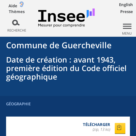
English
Aide
Thèmes
Presse
RECHERCHE
MENU
Commune
de
Guercheville
Date de création
: avant 1943,
première édition du Code officiel
géographique
GÉOGRAPHIE
TÉLÉCHARGER
(zip, 13 ko)