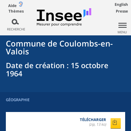
English
Aide
Thèmes
Presse
RECHERCHE
MENU
Commune
de
Coulombs-en-
Valois
Date de création
: 15 octobre
1964
GÉOGRAPHIE
TÉLÉCHARGER
(zip, 13 ko)