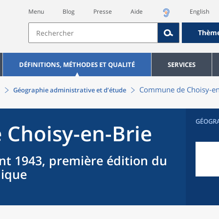
Menu
Blog
Presse
Aide
English
Thèm
DÉFINITIONS, MÉTHODES ET QUALITÉ
SERVICES
Commune
de
Choisy-en
Géographie administrative et d’étude
GÉOGR
e
Choisy-en-Brie
nt 1943, première édition du
hique