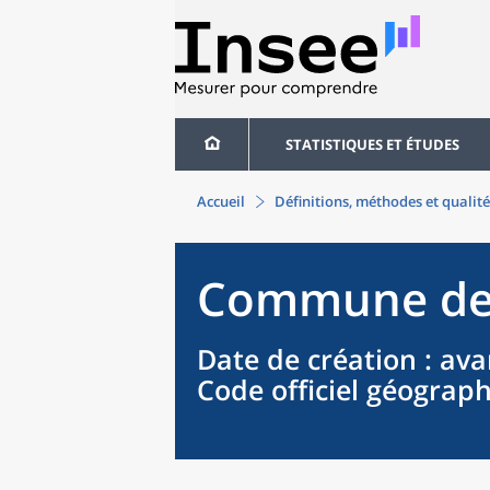
STATISTIQUES ET ÉTUDES
Accueil
Définitions, méthodes et qualité
Commune
d
Date de création
: ava
Code officiel géograp