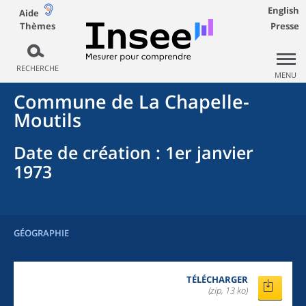
English
Aide
Thèmes
Presse
RECHERCHE
MENU
Commune
de La
Chapelle-
Moutils
Date de création
: 1er janvier
1973
GÉOGRAPHIE
TÉLÉCHARGER
(zip, 13 ko)