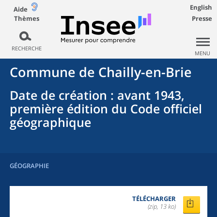
English
Aide
Thèmes
Presse
RECHERCHE
MENU
Commune
de
Chailly-en-Brie
Date de création
: avant 1943,
première édition du Code officiel
géographique
GÉOGRAPHIE
TÉLÉCHARGER
(zip, 13 ko)