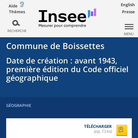
English
Aide
Thèmes
Presse
RECHERCHE
MENU
Commune
de
Boissettes
Date de création
: avant 1943,
première édition du Code officiel
géographique
GÉOGRAPHIE
TÉLÉCHARGER
(zip, 13 ko)