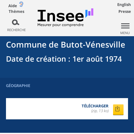
English
Aide
Thèmes
Presse
RECHERCHE
MENU
Commune
de
Butot-Vénesville
Date de création
: 1er août 1974
GÉOGRAPHIE
TÉLÉCHARGER
(zip, 13 ko)