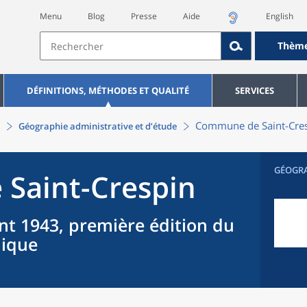
Menu
Blog
Presse
Aide
English
Thèm
DÉFINITIONS, MÉTHODES ET QUALITÉ
SERVICES
Commune
de
Saint-Cre
Géographie administrative et d’étude
GÉOGR
e
Saint-Crespin
nt 1943, première édition du
hique