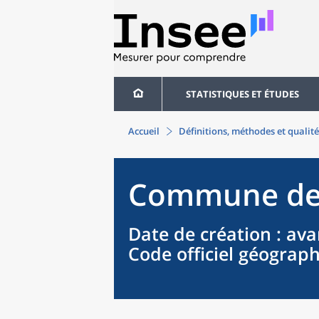
STATISTIQUES ET ÉTUDES
Accueil
Définitions, méthodes et qualité
Commune
d
Date de création
: ava
Code officiel géograp