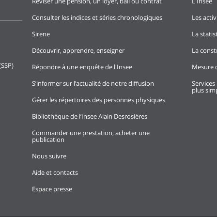
Réviser une pension, un loyer, bail ou contrat
L'Insee
Consulter les indices et séries chronologiques
Les activ
Sirene
La stati
Découvrir, apprendre, enseigner
La const
(SSP)
Répondre à une enquête de l'Insee
Mesure d
S’informer sur l’actualité de notre diffusion
Services 
plus simp
Gérer les répertoires des personnes physiques
Bibliothèque de l’Insee Alain Desrosières
Commander une prestation, acheter une
publication
Nous suivre
Aide et contacts
Espace presse