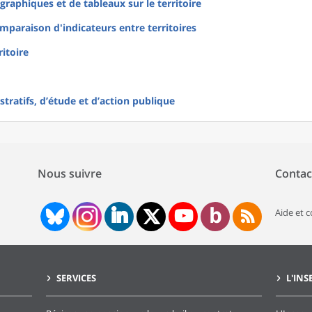
raphiques et de tableaux sur le territoire
mparaison d'indicateurs entre territoires
ritoire
tratifs, d’étude et d’action publique
Nous suivre
Contac
Aide et 
SERVICES
L'INS