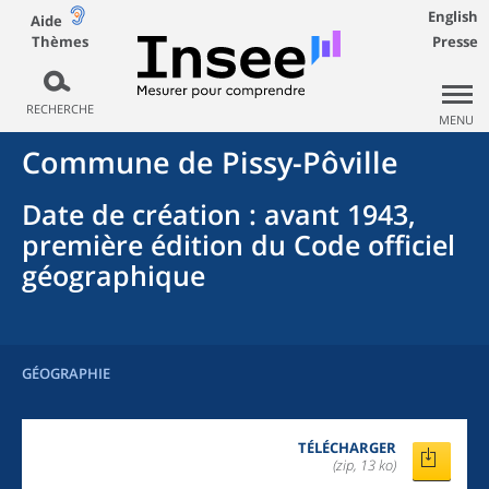
English
Aide
Thèmes
Presse
RECHERCHE
MENU
Commune
de
Pissy-Pôville
Date de création
: avant 1943,
première édition du Code officiel
géographique
GÉOGRAPHIE
TÉLÉCHARGER
(zip, 13 ko)