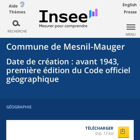
English
Aide
Thèmes
Presse
RECHERCHE
MENU
Commune
de
Mesnil-Mauger
Date de création
: avant 1943,
première édition du Code officiel
géographique
GÉOGRAPHIE
TÉLÉCHARGER
(zip, 13 ko)