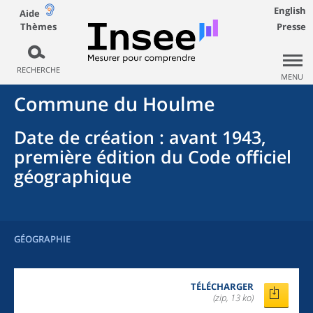
English
Aide
Thèmes
Presse
RECHERCHE
MENU
Commune
du
Houlme
Date de création
: avant 1943,
première édition du Code officiel
géographique
GÉOGRAPHIE
TÉLÉCHARGER
(zip, 13 ko)