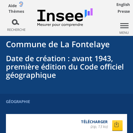
English
Aide
Thèmes
Presse
RECHERCHE
MENU
Commune
de La
Fontelaye
Date de création
: avant 1943,
première édition du Code officiel
géographique
GÉOGRAPHIE
TÉLÉCHARGER
(zip, 13 ko)