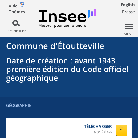
English
Aide
Thèmes
Presse
RECHERCHE
MENU
Commune
d'
Étoutteville
Date de création
: avant 1943,
première édition du Code officiel
géographique
GÉOGRAPHIE
TÉLÉCHARGER
(zip, 13 ko)