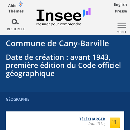
English
Aide
Thèmes
Presse
RECHERCHE
MENU
Commune
de
Cany-Barville
Date de création
: avant 1943,
première édition du Code officiel
géographique
GÉOGRAPHIE
TÉLÉCHARGER
(zip, 13 ko)