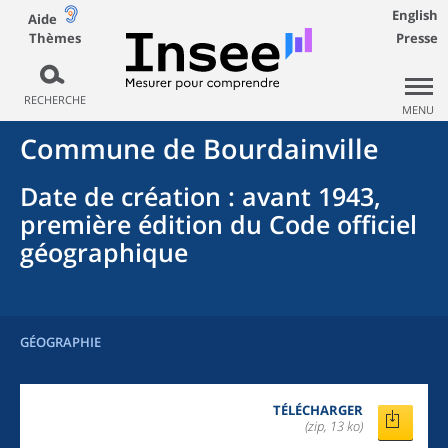
English
Aide
Thèmes
Presse
RECHERCHE
MENU
Commune
de
Bourdainville
Date de création
: avant 1943,
première édition du Code officiel
géographique
GÉOGRAPHIE
TÉLÉCHARGER
(zip, 13 ko)