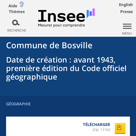
English
Aide
Thèmes
Presse
RECHERCHE
MENU
Commune
de
Bosville
Date de création
: avant 1943,
première édition du Code officiel
géographique
GÉOGRAPHIE
TÉLÉCHARGER
(zip, 13 ko)