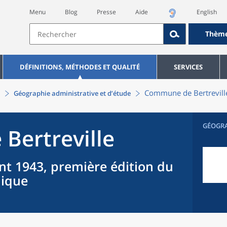
Menu
Blog
Presse
Aide
English
Thèm
DÉFINITIONS, MÉTHODES ET QUALITÉ
SERVICES
Commune
de
Bertrevill
Géographie administrative et d’étude
GÉOGR
e
Bertreville
nt 1943, première édition du
hique