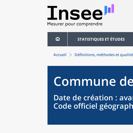
STATISTIQUES ET ÉTUDES
Accueil
Définitions, méthodes et qualité
Commune
d
Date de création
: ava
Code officiel géograp