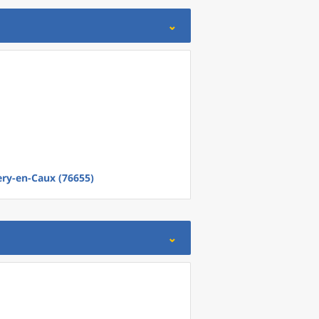
ery-en-Caux (76655)