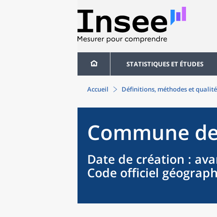
STATISTIQUES ET ÉTUDES
Accueil
Définitions, méthodes et qualité
Commune
d
Date de création
: ava
Code officiel géograp