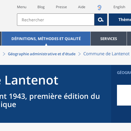
Menu
Blog
Presse
Aide
English
Thèm
DÉFINITIONS, MÉTHODES ET QUALITÉ
SERVICES
Commune
de
Lantenot
Géographie administrative et d’étude
GÉOGR
e
Lantenot
nt 1943, première édition du
hique