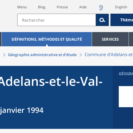
Menu
Blog
Presse
Aide
English
Thèm
DÉFINITIONS, MÉTHODES ET QUALITÉ
SERVICES
Commune
d'
Adelans-et
Géographie administrative et d’étude
GÉOGR
Adelans-et-le-Val-
 janvier 1994