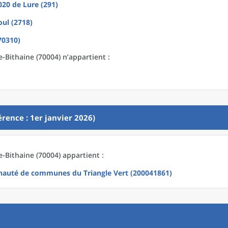
2020
de
Lure (291)
oul (2718)
70310)
e-Bithaine (70004) n’appartient :
rence : 1er janvier 2026)
e-Bithaine (70004) appartient :
uté de communes du Triangle Vert (200041861)