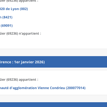
ier (69236) appartient :
2020
de
Lyon (002)
n (8421)
 (69091)
er (69236) n’appartient :
rence : 1er janvier 2026)
ier (69236) appartient :
uté d'agglomération Vienne Condrieu (200077014)