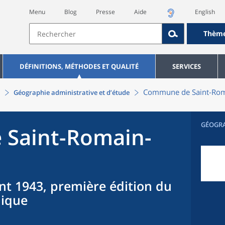
Menu
Blog
Presse
Aide
English
Thèm
DÉFINITIONS, MÉTHODES ET QUALITÉ
SERVICES
Commune
de
Saint-Ro
Géographie administrative et d’étude
GÉOGR
e
Saint-Romain-
nt 1943, première édition du
hique