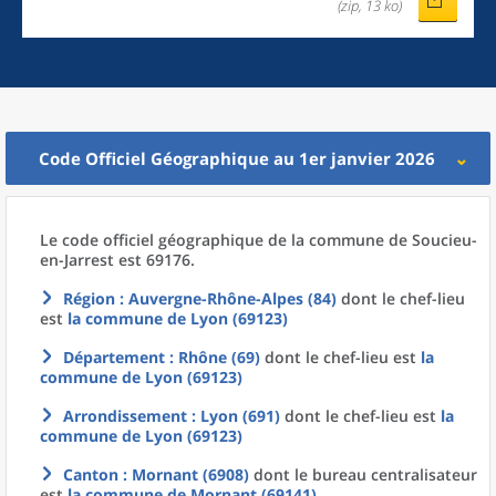
(zip, 13 ko)
Code Officiel Géographique au 1er janvier 2026
Le code officiel géographique
de la
commune
de
Soucieu-
en-Jarrest est 69176.
Région
: Auvergne-Rhône-Alpes (84)
dont le chef-lieu
est
la commune
de
Lyon (69123)
Département
: Rhône (69)
dont le chef-lieu est
la
commune
de
Lyon (69123)
Arrondissement
: Lyon (691)
dont le chef-lieu est
la
commune
de
Lyon (69123)
Canton
: Mornant (6908)
dont le bureau centralisateur
est
la commune
de
Mornant (69141)