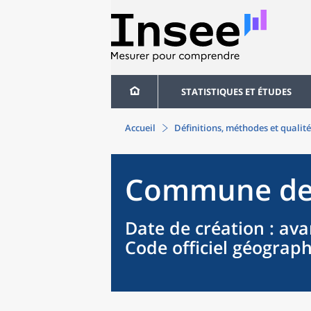
STATISTIQUES ET ÉTUDES
Accueil
Définitions, méthodes et qualité
Commune
d
Date de création
: ava
Code officiel géograp