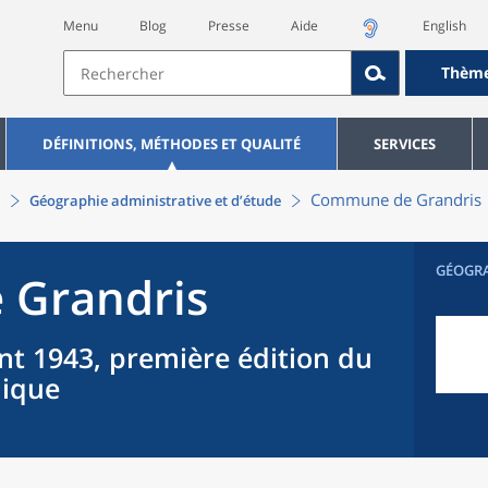
Menu
Blog
Presse
Aide
English
Thèm
DÉFINITIONS, MÉTHODES ET QUALITÉ
SERVICES
Commune
de
Grandris
Géographie administrative et d’étude
GÉOGR
e
Grandris
nt 1943, première édition du
hique