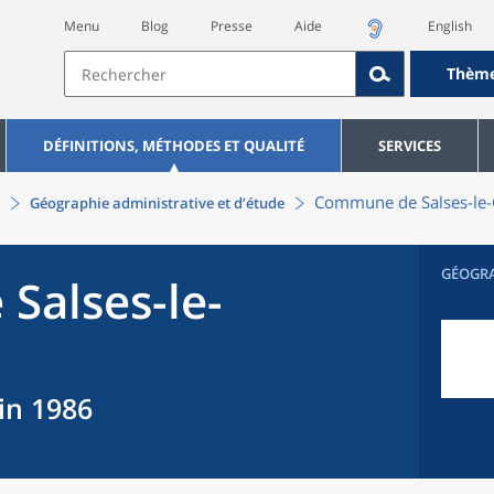
Menu
Blog
Presse
Aide
English
Thèm
DÉFINITIONS, MÉTHODES ET QUALITÉ
SERVICES
Commune
de
Salses-le
Géographie administrative et d’étude
GÉOGR
e
Salses-le-
uin 1986