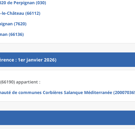
2020
de
Perpignan (030)
s-le-Château (66112)
pignan (7620)
nan (66136)
rence : 1er janvier 2026)
(66190) appartient :
uté de communes Corbières Salanque Méditerranée (20007036