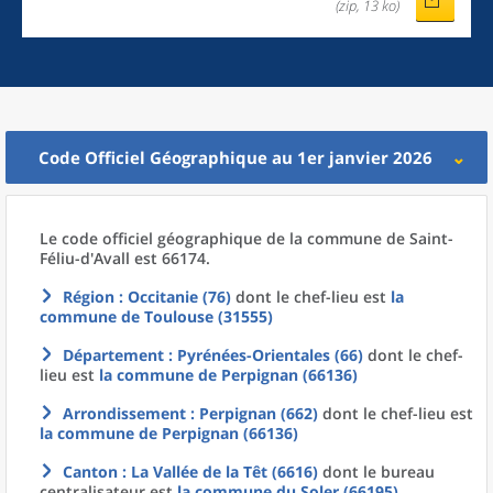
(zip, 13 ko)
Code Officiel Géographique au 1er janvier 2026
Le code officiel géographique
de la
commune
de
Saint-
Féliu-d'Avall est 66174.
Région
: Occitanie (76)
dont le chef-lieu est
la
commune
de
Toulouse (31555)
Département
: Pyrénées-Orientales (66)
dont le chef-
lieu est
la commune
de
Perpignan (66136)
Arrondissement
: Perpignan (662)
dont le chef-lieu est
la commune
de
Perpignan (66136)
Canton
: La Vallée de la Têt (6616)
dont le bureau
centralisateur est
la commune
du
Soler (66195)