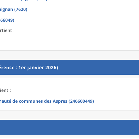
pignan (7620)
(66049)
tient :
rence : 1er janvier 2026)
ent :
auté de communes des Aspres (246600449)