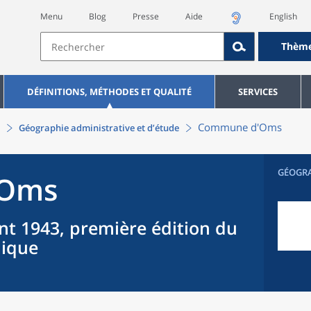
Menu
Blog
Presse
Aide
English
Thèm
DÉFINITIONS, MÉTHODES ET QUALITÉ
SERVICES
Commune
d'
Oms
Géographie administrative et d’étude
GÉOGR
Oms
nt 1943, première édition du
hique