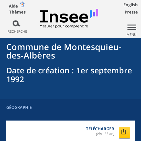
English
Aide
Thèmes
Presse
RECHERCHE
MENU
Commune
de
Montesquieu-
des-Albères
Date de création
: 1er septembre
1992
GÉOGRAPHIE
TÉLÉCHARGER
(zip, 13 ko)