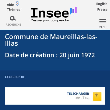
English
Aide
Thèmes
Presse
RECHERCHE
MENU
Commune
de
Maureillas-las-
Illas
Date de création
: 20 juin 1972
GÉOGRAPHIE
TÉLÉCHARGER
(zip, 13 ko)