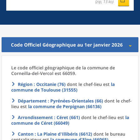
(zip, 13 ko)
Code Officiel Géographique au 1er janvier 2026
Le code officiel géographique
de la
commune
de
Corneilla-del-Vercol est 66059.
Région
: Occitanie (76)
dont le chef-lieu est
la
commune
de
Toulouse (31555)
Département
: Pyrénées-Orientales (66)
dont le chef-
lieu est
la commune
de
Perpignan (66136)
Arrondissement
: Céret (661)
dont le chef-lieu est
la
commune
de
Céret (66049)
Canton
: La Plaine d'Illibéris (6612)
dont le bureau
centralisateur est
la commune
d'
Elne (66065)