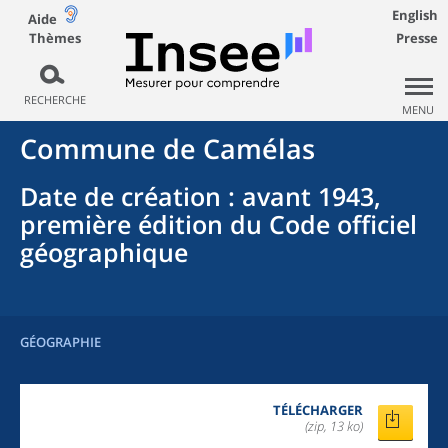
English
Aide
Thèmes
Presse
RECHERCHE
MENU
Commune
de
Camélas
Date de création
: avant 1943,
première édition du Code officiel
géographique
GÉOGRAPHIE
TÉLÉCHARGER
(zip, 13 ko)