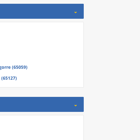
gorre (65059)
 (65127)