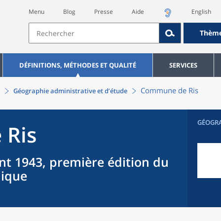
Menu
Blog
Presse
Aide
English
Thèm
DÉFINITIONS, MÉTHODES ET QUALITÉ
SERVICES
Commune
de
Ris
Géographie administrative et d’étude
GÉOGR
e
Ris
nt 1943, première édition du
hique