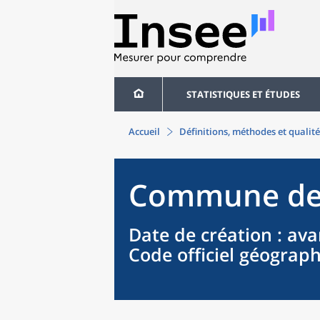
STATISTIQUES ET ÉTUDES
Accueil
Définitions, méthodes et qualité
Commune
d
Date de création
: ava
Code officiel géograp