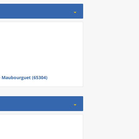
e
Maubourguet (65304)