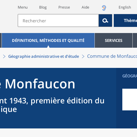
Menu
Blog
Presse
Aide
English
Thèm
DÉFINITIONS, MÉTHODES ET QUALITÉ
SERVICES
Commune
de
Monfauc
Géographie administrative et d’étude
GÉOGR
e
Monfaucon
nt 1943, première édition du
hique