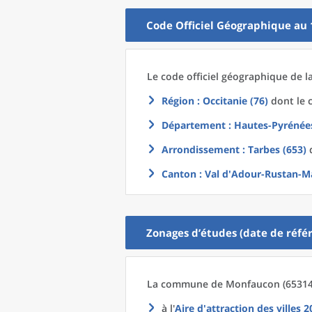
Code Officiel Géographique au 
Le code officiel géographique
de l
Région
: Occitanie (76)
dont le c
Département
: Hautes-Pyrénées
Arrondissement
: Tarbes (653)
d
Canton
: Val d'Adour-Rustan-Ma
Zonages d’études (date de référ
La commune
de
Monfaucon (65314)
à l'
Aire d'attraction des villes 