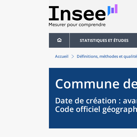
STATISTIQUES ET ÉTUDES
Accueil
Définitions, méthodes et qualité
Commune
d
Date de création
: ava
Code officiel géograp