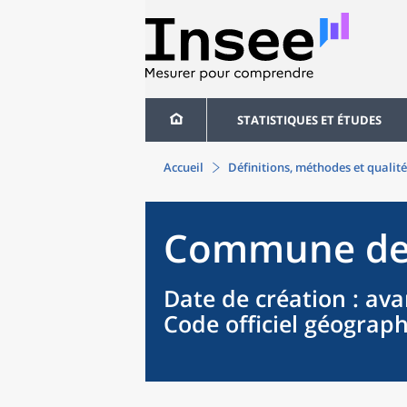
STATISTIQUES ET ÉTUDES
Accueil
Définitions, méthodes et qualité
Commune
d
Date de création
: ava
Code officiel géograp