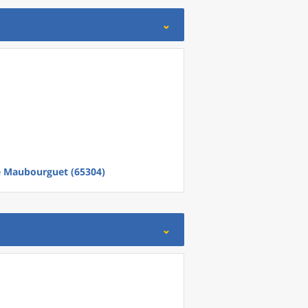
e
Maubourguet (65304)