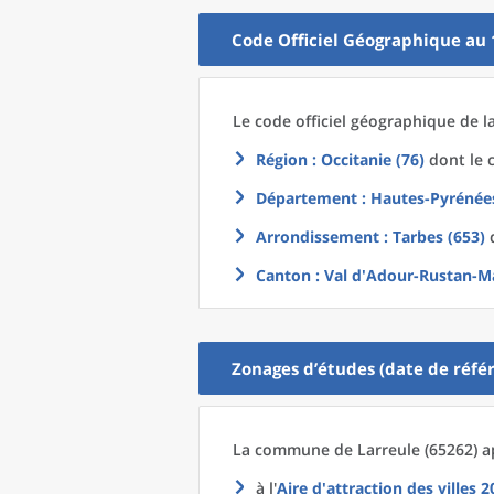
Code Officiel Géographique au 
Le code officiel géographique
de l
Région
: Occitanie (76)
dont le c
Département
: Hautes-Pyrénées
Arrondissement
: Tarbes (653)
d
Canton
: Val d'Adour-Rustan-Ma
Zonages d’études (date de référ
La commune
de
Larreule (65262) a
à l'
Aire d'attraction des villes 