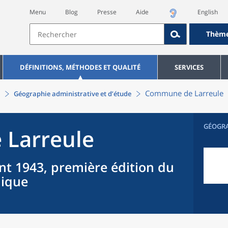
Menu
Blog
Presse
Aide
English
Thèm
DÉFINITIONS, MÉTHODES ET QUALITÉ
SERVICES
Commune
de
Larreule
Géographie administrative et d’étude
GÉOGR
e
Larreule
nt 1943, première édition du
hique