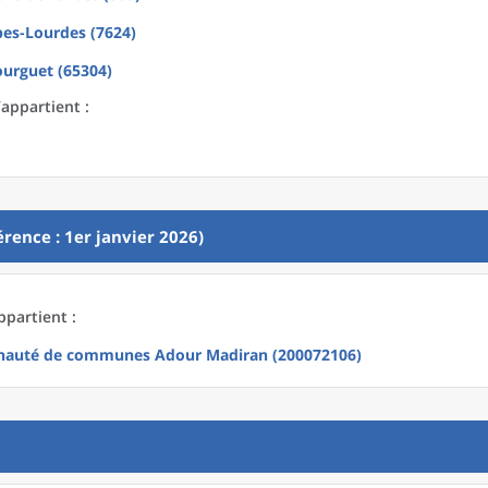
bes-Lourdes (7624)
urguet (65304)
’appartient :
rence : 1er janvier 2026)
ppartient :
auté de communes Adour Madiran (200072106)