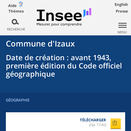
English
Aide
Thèmes
Presse
RECHERCHE
MENU
Commune
d'
Izaux
Date de création
: avant 1943,
première édition du Code officiel
géographique
GÉOGRAPHIE
TÉLÉCHARGER
(zip, 13 ko)