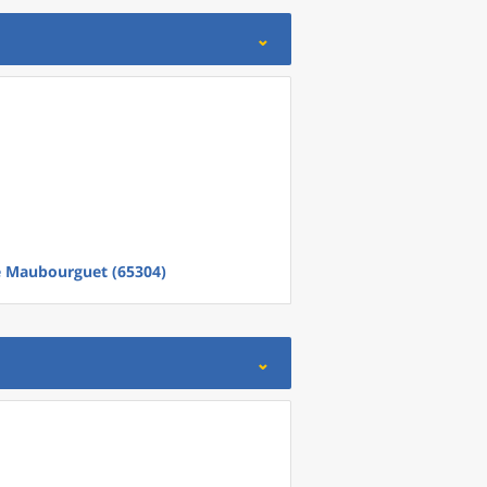
e
Maubourguet (65304)