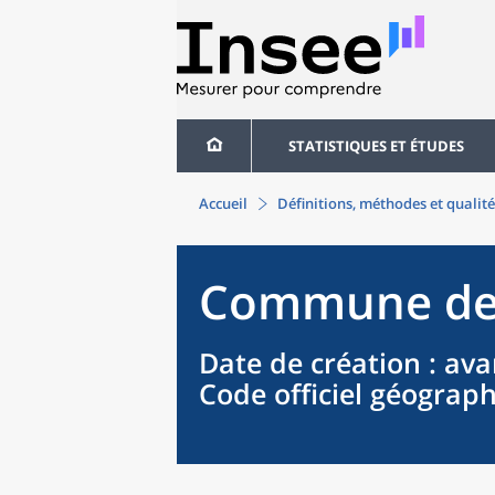
STATISTIQUES ET ÉTUDES
Accueil
Définitions, méthodes et qualité
Commune
d
Date de création
: ava
Code officiel géograp