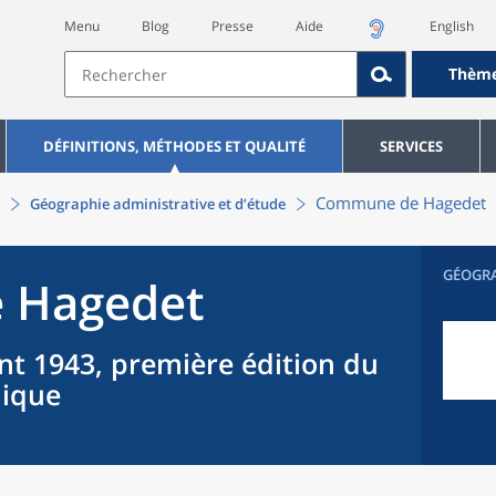
Menu
Blog
Presse
Aide
English
Thèm
DÉFINITIONS, MÉTHODES ET QUALITÉ
SERVICES
Commune
de
Hagedet
Géographie administrative et d’étude
GÉOGR
e
Hagedet
nt 1943, première édition du
hique