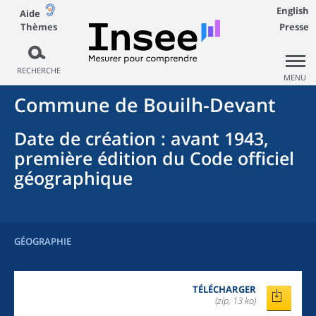
English
Aide
Thèmes
Presse
RECHERCHE
MENU
Commune
de
Bouilh-Devant
Date de création
: avant 1943,
première édition du Code officiel
géographique
GÉOGRAPHIE
TÉLÉCHARGER
(zip, 13 ko)