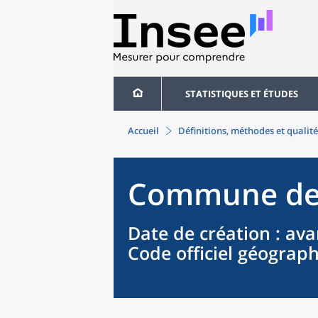
STATISTIQUES ET ÉTUDES
Accueil
Définitions, méthodes et qualité
Commune
d
Date de création
: ava
Code officiel géograp