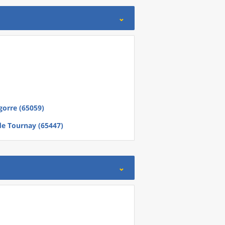
gorre (65059)
de
Tournay (65447)