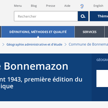
Menu
Blog
Presse
Aide
English
Thèm
DÉFINITIONS, MÉTHODES ET QUALITÉ
SERVICES
Commune
de
Bonnema
Géographie administrative et d’étude
GÉOGR
e
Bonnemazon
nt 1943, première édition du
hique