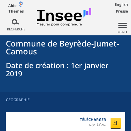
English
Aide
Thèmes
Presse
RECHERCHE
MENU
Commune
de
Beyrède-Jumet-
Camous
Date de création
: 1er janvier
2019
GÉOGRAPHIE
TÉLÉCHARGER
(zip, 13 ko)