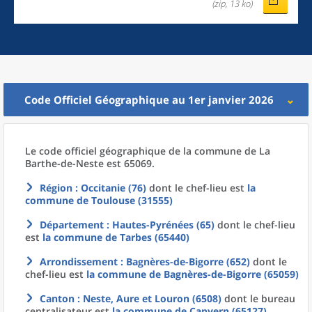
(zip, 13 ko)
Code Officiel Géographique au 1er janvier 2026
Le code officiel géographique
de la
commune
de La
Barthe-de-Neste est 65069.
Région
: Occitanie (76)
dont le chef-lieu est
la
commune
de
Toulouse (31555)
Département
: Hautes-Pyrénées (65)
dont le chef-lieu
est
la commune
de
Tarbes (65440)
Arrondissement
: Bagnères-de-Bigorre (652)
dont le
chef-lieu est
la commune
de
Bagnères-de-Bigorre (65059)
Canton
: Neste, Aure et Louron (6508)
dont le bureau
centralisateur est
la commune
de
Capvern (65127)