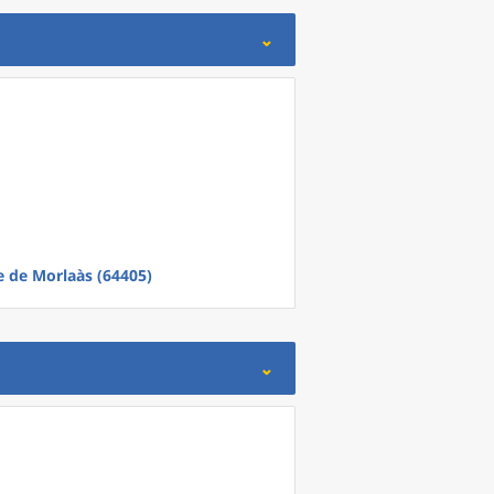
e
de
Morlaàs (64405)