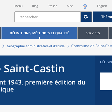
Menu
Blog
Presse
Aide
English
Thèm
DÉFINITIONS, MÉTHODES ET QUALITÉ
SERVICES
Commune
de
Saint-Cas
Géographie administrative et d’étude
GÉOGR
e
Saint-Castin
nt 1943, première édition du
hique