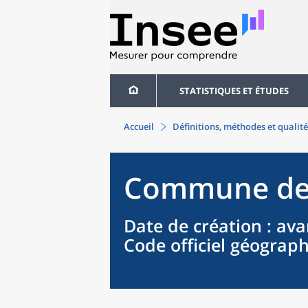
STATISTIQUES ET ÉTUDES
Accueil
Définitions, méthodes et qualité
Commune
d
Date de création
: ava
Code officiel géograp