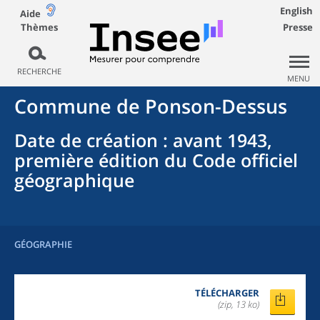
English
Aide
Thèmes
Presse
RECHERCHE
MENU
Commune
de
Ponson-Dessus
Date de création
: avant 1943,
première édition du Code officiel
géographique
GÉOGRAPHIE
TÉLÉCHARGER
(zip, 13 ko)