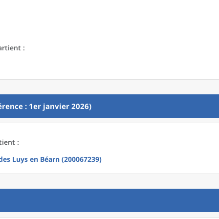
rtient :
rence : 1er janvier 2026)
ient :
s Luys en Béarn (200067239)