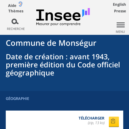
English
Aide
Thèmes
Presse
RECHERCHE
MENU
Commune
de
Monségur
Date de création
: avant 1943,
première édition du Code officiel
géographique
GÉOGRAPHIE
TÉLÉCHARGER
(zip, 13 ko)