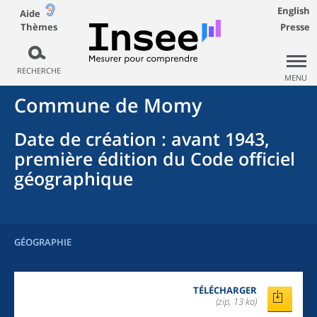
English
Aide
Thèmes
Presse
RECHERCHE
MENU
Commune
de
Momy
Date de création
: avant 1943,
première édition du Code officiel
géographique
GÉOGRAPHIE
TÉLÉCHARGER
(zip, 13 ko)