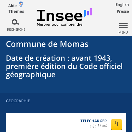
English
Aide
Thèmes
Presse
RECHERCHE
MENU
Commune
de
Momas
Date de création
: avant 1943,
première édition du Code officiel
géographique
GÉOGRAPHIE
TÉLÉCHARGER
(zip, 13 ko)