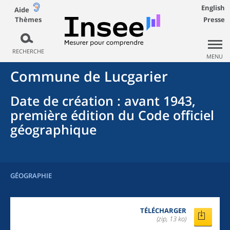
English
Aide
Thèmes
Presse
RECHERCHE
MENU
Commune
de
Lucgarier
Date de création
: avant 1943,
première édition du Code officiel
géographique
GÉOGRAPHIE
TÉLÉCHARGER
(zip, 13 ko)